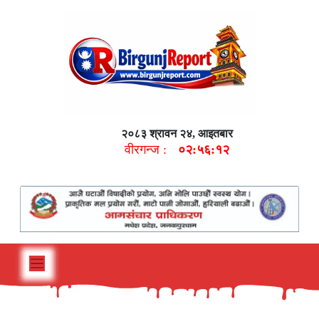
२०८३ श्रावन २४, आइतबार
वीरगन्ज :
०२:५६:१३