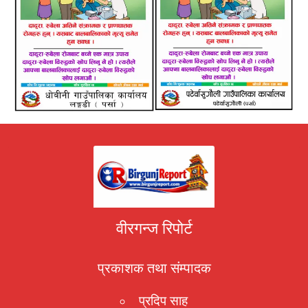
वीरगन्ज रिपोर्ट
प्रकाशक तथा संम्पादक
प्रदिप साह