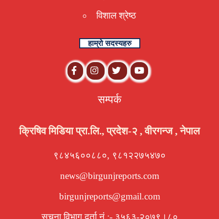
विशाल श्रेष्ठ
हाम्रो सदस्यहरु
सम्पर्क
क्रिषिव मिडिया प्रा.लि., प्रदेश-२ , वीरगन्ज , नेपाल
९८४५६००८८०, ९८१२२७५४७०
news@birgunjreports.com
birgunjreports@gmail.com
सूचना विभाग दर्ता नं.:- ३५६३-२०७९।८०