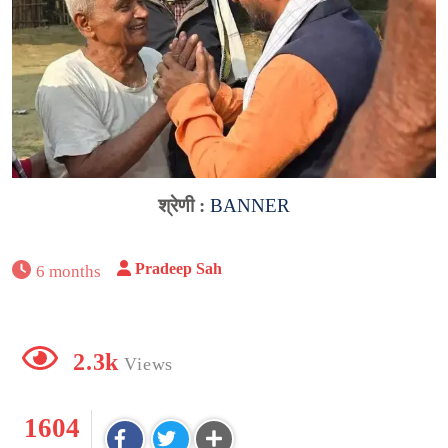
श्रेणी :
BANNER
Pradeep Sah
6 months
2.3k
Views
1604