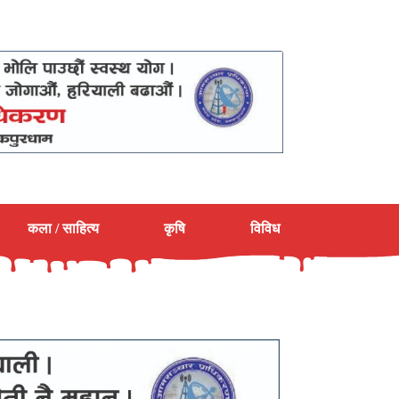
कला / साहित्य
कृषि
विविध