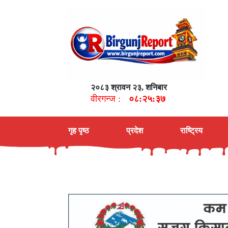
२०८३ श्रावन २३, शनिबार
वीरगन्ज :
०८:२५:३८
गृह पृष्ठ
प्रदेश
राष्ट्रिय