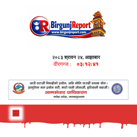
२०८३ श्रावन २४, आइतबार
वीरगन्ज :
०३:१२:४२