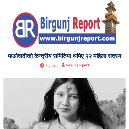
माओवादीको केन्द्रीय समितिमा थपिए २२ महिला सदस्य
birgunj report
3 years