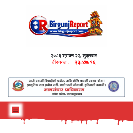
२०८३ श्रावन २२, शुक्रबार
वीरगन्ज :
२३:४७:१७