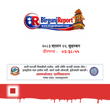
२०८३ श्रावन २२, शुक्रबार
वीरगन्ज :
०२:३८:५६