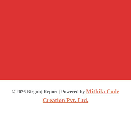
Mithila Code
©
2026
Birgunj Report
| Powered by
Creation Pvt. Ltd.