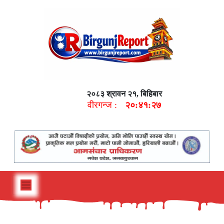
२०८३ श्रावन २१, बिहिबार
वीरगन्ज :
२०:४१:२८