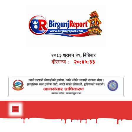
२०८३ श्रावन २१, बिहिबार
वीरगन्ज :
२०:४५:३४