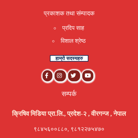
प्रकाशक तथा संम्पादक
प्रदिप साह
विशाल श्रेष्ठ
हाम्रो सदस्यहरु
सम्पर्क
क्रिषिव मिडिया प्रा.लि., प्रदेश-२ , वीरगन्ज , नेपाल
९८४५६००८८०, ९८१२२७५४७०