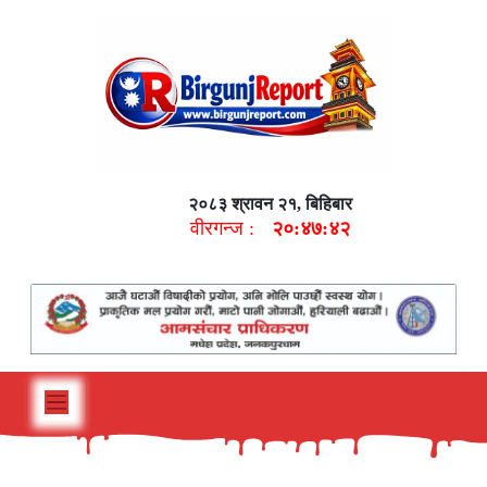
२०८३ श्रावन २१, बिहिबार
वीरगन्ज :
२०:४७:४३