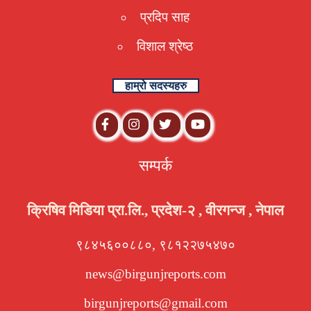
प्रदिप साह
विशाल श्रेष्ठ
हाम्रो सदस्यहरु
सम्पर्क
क्रिषिव मिडिया प्रा.लि., प्रदेश-२ , वीरगन्ज , नेपाल
९८४५६००८८०, ९८१२२७५४७०
news@birgunjreports.com
birgunjreports@gmail.com