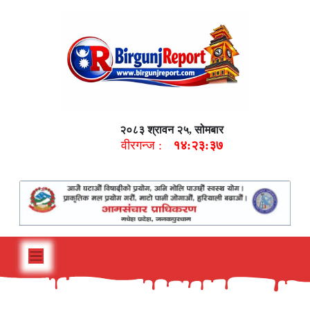
२०८३ श्रावन २५, सोमबार
वीरगन्ज :
१४:२३:३८