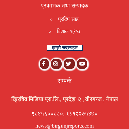
प्रकाशक तथा संम्पादक
प्रदिप साह
विशाल श्रेष्ठ
हाम्रो सदस्यहरु
सम्पर्क
क्रिषिव मिडिया प्रा.लि., प्रदेश-२ , वीरगन्ज , नेपाल
९८४५६००८८०, ९८१२२७५४७०
news@birgunjreports.com