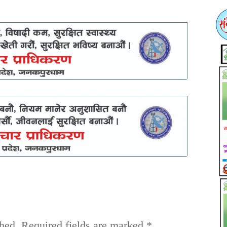
hed.
Required fields are marked
*