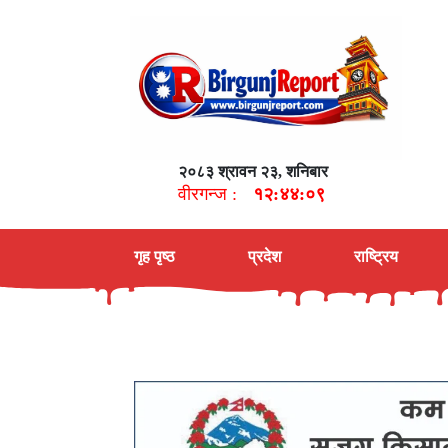
२०८३ श्रावन २३, शनिबार
वीरगन्ज :
१२:४४:१०
गृह पृष्ठ
प्रदेश
राष्ट्रिय