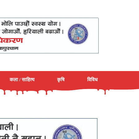
कला / साहित्य
कृषि
विविध