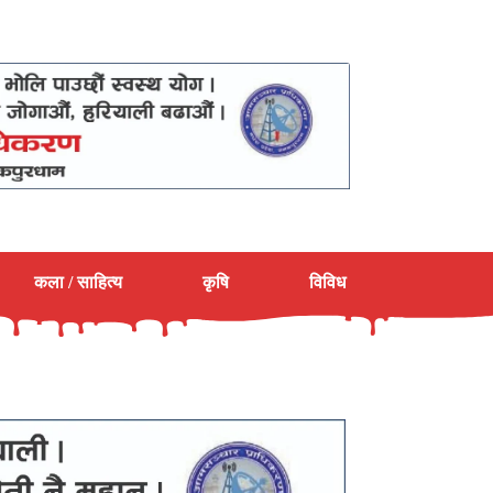
कला / साहित्य
कृषि
विविध