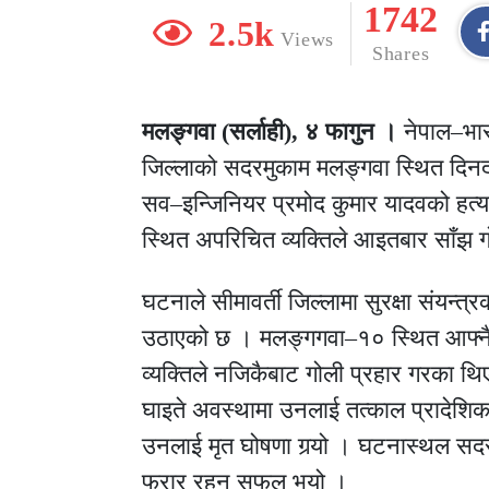
1742
2.5k
Views
Shares
मलङ्गवा (सर्लाही), ४ फागुन ।
नेपाल–भारत
जिल्लाको सदरमुकाम मलङ्गवा स्थित दिनदहा
सव–इन्जिनियर प्रमोद कुमार यादवको हत
स्थित अपरिचित व्यक्तिले आइतबार साँझ गो
घटनाले सीमावर्ती जिल्लामा सुरक्षा संयन्त्र
उठाएको छ । मलङ्गगवा–१० स्थित आफ्नै 
व्यक्तिले नजिकैबाट गोली प्रहार गरका थिए 
घाइते अवस्थामा उनलाई तत्काल प्रादेशि
उनलाई मृत घोषणा गर्‍यो । घटनास्थल सद
फरार रहन सफल भयो ।