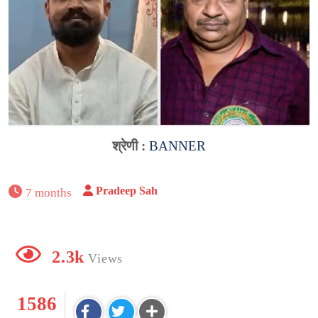
श्रेणी :
BANNER
Pradeep Sah
7 months
2.3k
Views
1586