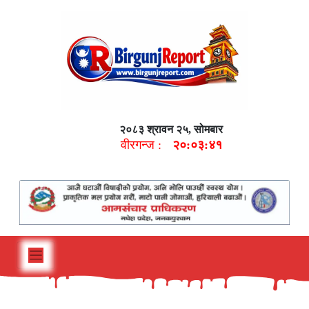
२०८३ श्रावन २५, सोमबार
वीरगन्ज :
२०:०३:४२