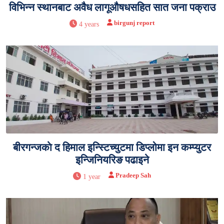
विभिन्न स्थानबाट अवैध लागूऔषधसहित सात जना पक्राउ
birgunj report
4 years
बीरगन्जकाे द हिमाल इन्स्टिच्युटमा डिप्लोमा इन कम्प्युटर
इन्जिनियरिङ पढाइने
Pradeep Sah
1 year