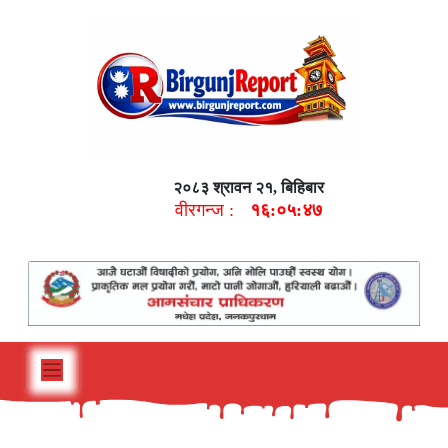
२०८३ श्रावन २१, बिहिबार
वीरगन्ज :
१६:०५:४८