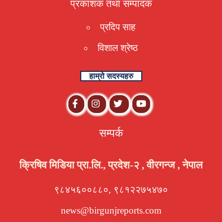
प्रकाशक तथा संम्पादक
प्रदिप साह
विशाल श्रेष्ठ
हाम्रो सदस्यहरु
सम्पर्क
क्रिषिव मिडिया प्रा.लि., प्रदेश-२ , वीरगन्ज , नेपाल
९८४५६००८८०, ९८१२२७५४७०
news@birgunjreports.com