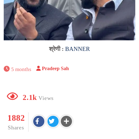
श्रेणी :
BANNER
Pradeep Sah
5 months
2.1k
Views
1882
Shares