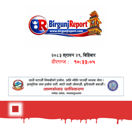
२०८३ श्रावन २१, बिहिबार
वीरगन्ज :
१०:३३:०६