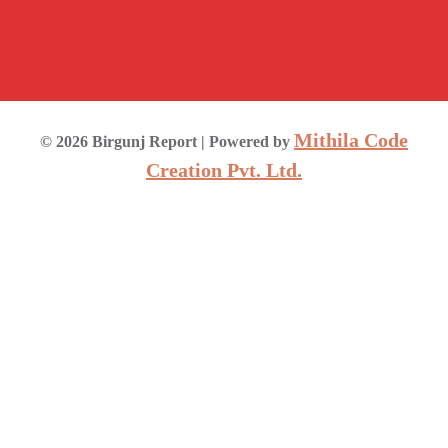
Mithila Code
©
2026
Birgunj Report
| Powered by
Creation Pvt. Ltd.