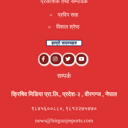
प्रकाशक तथा संम्पादक
प्रदिप साह
विशाल श्रेष्ठ
हाम्रो सदस्यहरु
सम्पर्क
क्रिषिव मिडिया प्रा.लि., प्रदेश-२ , वीरगन्ज , नेपाल
९८४५६००८८०, ९८१२२७५४७०
news@birgunjreports.com