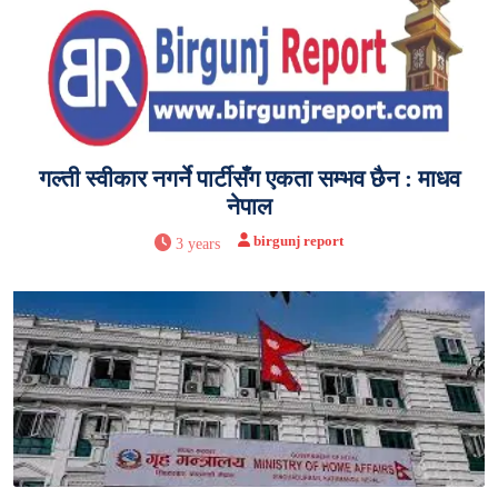
गल्ती स्वीकार नगर्ने पार्टीसँग एकता सम्भव छैन : माधव
नेपाल
birgunj report
3 years