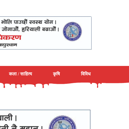
कला / साहित्य
कृषि
विविध