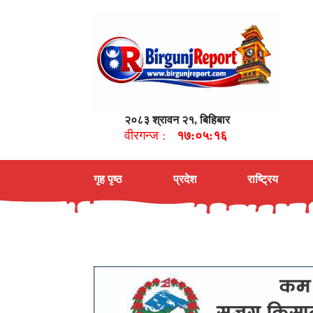
२०८३ श्रावन २१, बिहिबार
वीरगन्ज :
१७:०५:१७
गृह पृष्ठ
प्रदेश
राष्ट्रिय