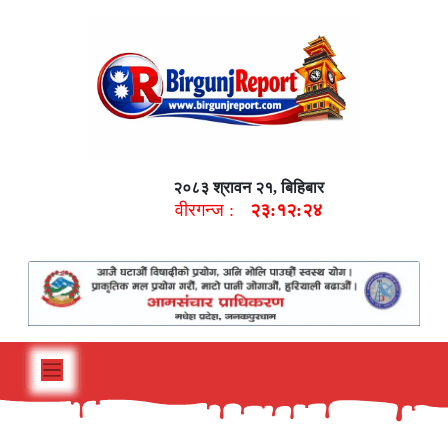
२०८३ श्रावन २१, बिहिबार
वीरगन्ज :
२३:१२:२५