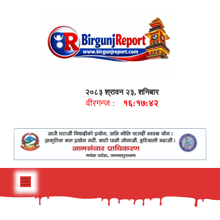
२०८३ श्रावन २३, शनिबार
वीरगन्ज :
१६:१७:४३