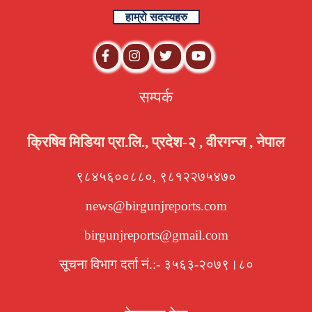
हाम्रो सदस्यहरु
सम्पर्क
क्रिषिव मिडिया प्रा.लि., प्रदेश-२ , वीरगन्ज , नेपाल
९८४५६००८८०, ९८१२२७५४७०
news@birgunjreports.com
birgunjreports@gmail.com
सूचना विभाग दर्ता नं.:- ३५६३-२०७९।८०