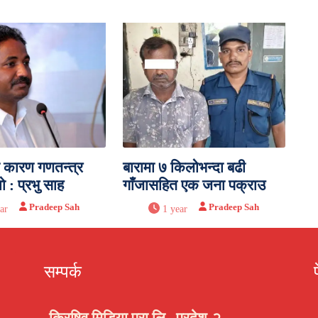
ै कारण गणतन्त्र
बारामा ७ किलोभन्दा बढी
यो : प्रभु साह
गाँजासहित एक जना पक्राउ
Pradeep Sah
Pradeep Sah
ar
1 year
सम्पर्क
क्रिषिव मिडिया प्रा.लि., प्रदेश-२ ,