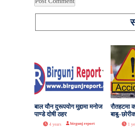
स
बाल यौन दुरूपयोग मुद्दामा मनोज
रौतहटमा का
पाण्डे दोषी ठहर
बाबु–छोरीको
birgunj report
4 years
1 ye