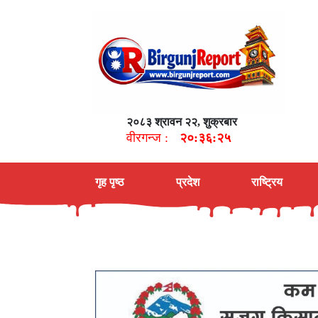
२०८३ श्रावन २२, शुक्रबार
वीरगन्ज :
२०:३६:२६
गृह पृष्ठ
प्रदेश
राष्ट्रिय