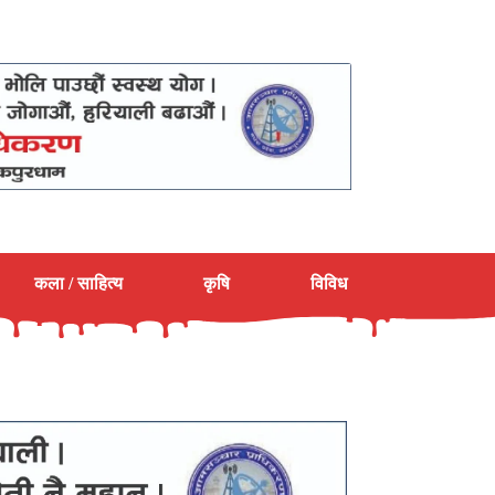
कला / साहित्य
कृषि
विविध