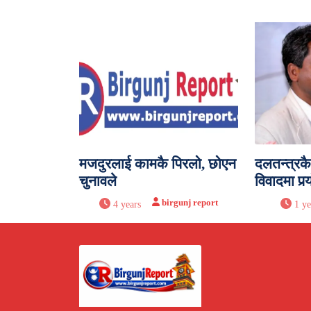
मजदुरलाई कामकै पिरलो, छोएन
दलतन्त्रक
चुनावले
विवादमा पर्‍
birgunj report
4 years
1 ye