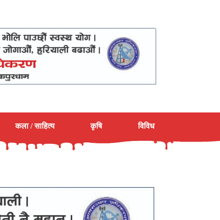
कला / साहित्य
कृषि
विविध