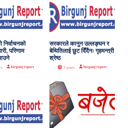
को निर्वाचनको
सरकारले कानुन उल्लङ्घन र
री, परिणाम
बेथितिलाई छुट दिँदैनः गृहमन्त्री
 आउने
श्रेष्ठ
birgunj report
birgunj report
rs
3 years