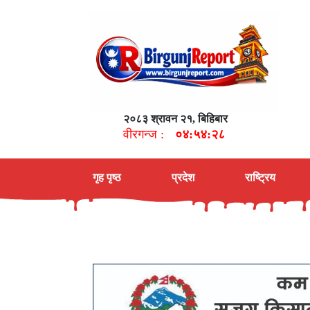
२०८३ श्रावन २१, बिहिबार
वीरगन्ज :
०४:५४:२९
गृह पृष्ठ
प्रदेश
राष्ट्रिय