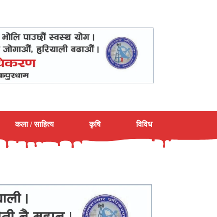
कला / साहित्य
कृषि
विविध