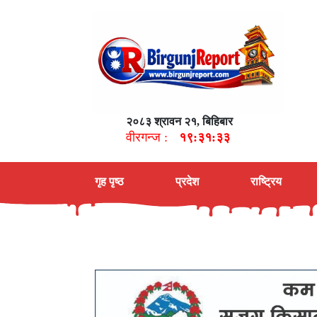
२०८३ श्रावन २१, बिहिबार
वीरगन्ज :
१९:३१:३४
गृह पृष्ठ
प्रदेश
राष्ट्रिय