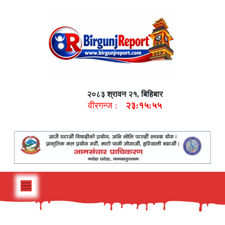
२०८३ श्रावन २१, बिहिबार
वीरगन्ज :
२३:१५:५६