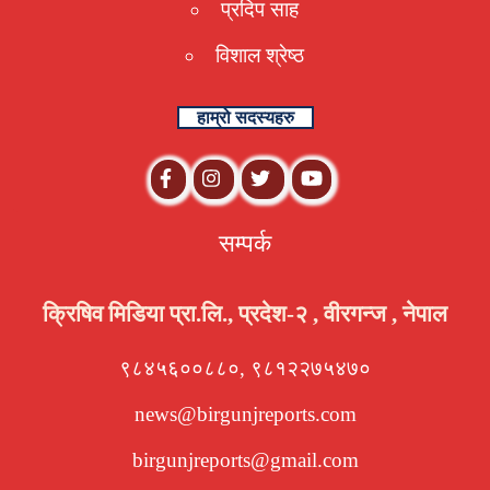
प्रदिप साह
विशाल श्रेष्ठ
हाम्रो सदस्यहरु
सम्पर्क
क्रिषिव मिडिया प्रा.लि., प्रदेश-२ , वीरगन्ज , नेपाल
९८४५६००८८०, ९८१२२७५४७०
news@birgunjreports.com
birgunjreports@gmail.com