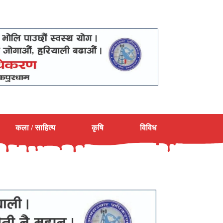
कला / साहित्य
कृषि
विविध