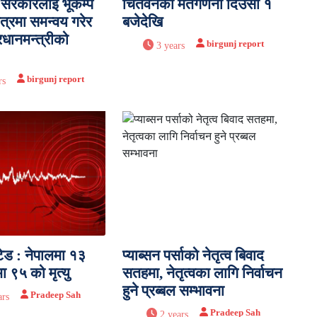
 सरकारलाई भूकम्प
चितवनको मतगणना दिउँसो १
षेत्रमा समन्वय गरेर
बजेदेखि
्रधानमन्त्रीको
birgunj report
3 years
birgunj report
rs
टेड : नेपालमा १३
प्याब्सन पर्साको नेतृत्व बिवाद
ा ९५ को मृत्यु
सतहमा, नेतृत्वका लागि निर्वाचन
हुने प्रब्बल सम्भावना
Pradeep Sah
ars
Pradeep Sah
2 years