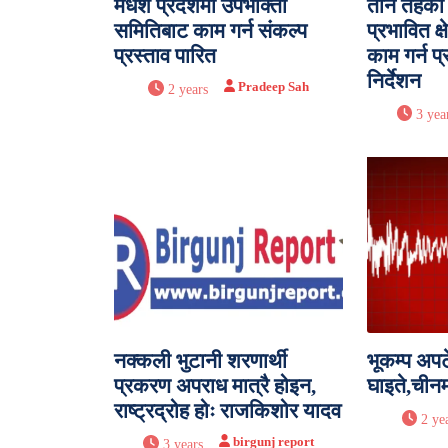
मधेश प्रदेशमा उपभोक्ता
तीनै तहका
समितिबाट काम गर्न संकल्प
प्रभावित क्
प्रस्ताव पारित
काम गर्न प
निर्देशन
Pradeep Sah
2 years
3 yea
नक्कली भुटानी शरणार्थी
भूकम्प अप
प्रकरण अपराध मात्रै होइन,
घाइते,चीनम
राष्ट्रद्रोह होः राजकिशोर यादव
2 ye
birgunj report
3 years