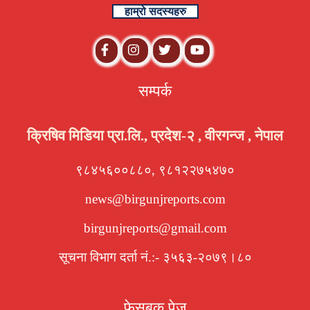
हाम्रो सदस्यहरु
सम्पर्क
क्रिषिव मिडिया प्रा.लि., प्रदेश-२ , वीरगन्ज , नेपाल
९८४५६००८८०, ९८१२२७५४७०
news@birgunjreports.com
birgunjreports@gmail.com
सूचना विभाग दर्ता नं.:- ३५६३-२०७९।८०
फेसबुक पेज