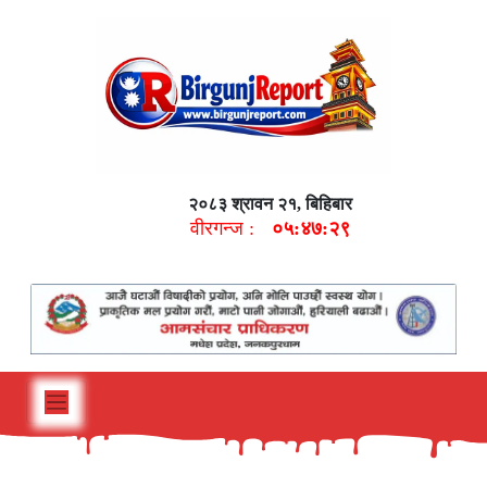
२०८३ श्रावन २१, बिहिबार
वीरगन्ज :
०५:४७:३०