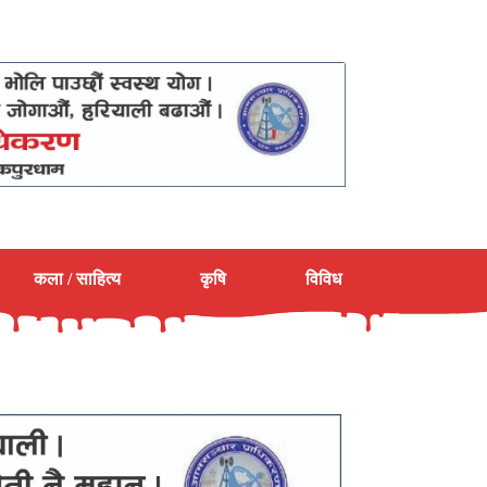
कला / साहित्य
कृषि
विविध