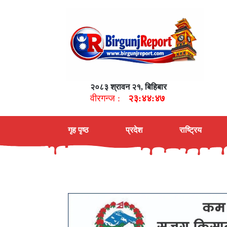
२०८३ श्रावन २१, बिहिबार
वीरगन्ज :
२३:४४:४८
गृह पृष्ठ
प्रदेश
राष्ट्रिय