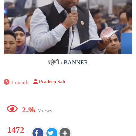
श्रेणी :
BANNER
Pradeep Sah
1 month
2.9k
Views
1472