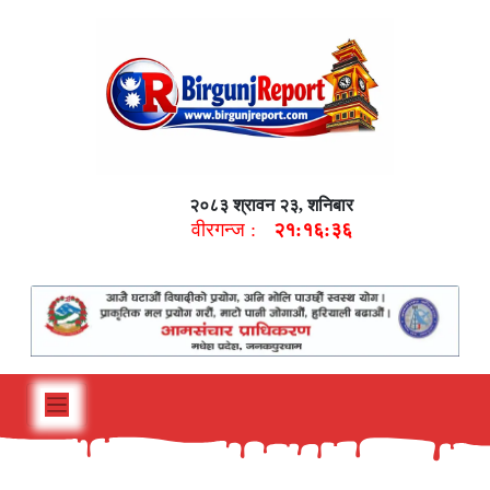
२०८३ श्रावन २३, शनिबार
वीरगन्ज :
२१:१६:३७