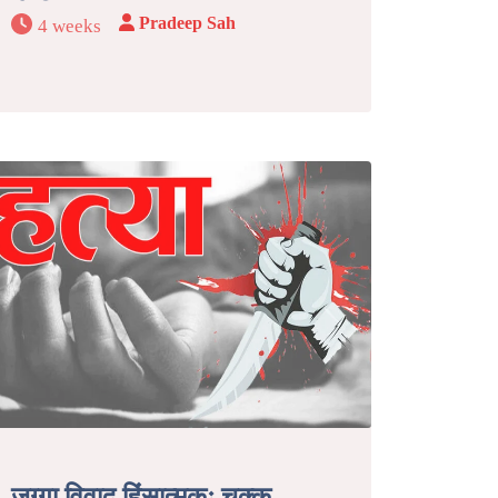
Pradeep Sah
4 weeks
जग्गा विवाद हिंसात्मकः चक्कु