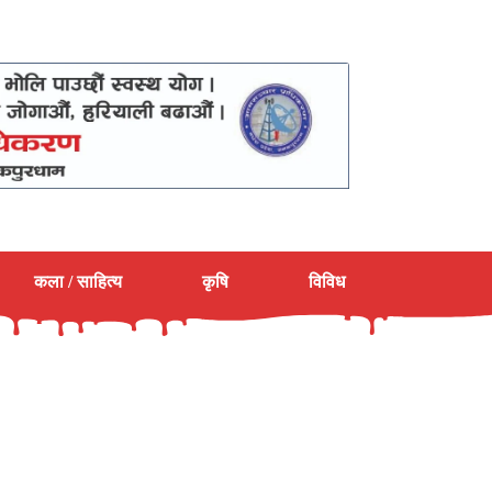
कला / साहित्य
कृषि
विविध