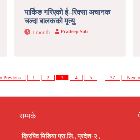
पार्किङ गरिएको ई–रिक्सा अचानक
चल्दा बालकको मृत्यु
Pradeep Sah
1 month
« Previous
1
2
3
4
5
…
37
Next 
सम्पर्क
क्रिषिव मिडिया प्रा.लि., प्रदेश-२ ,