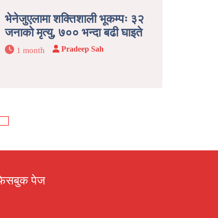
भेनेजुएलामा शक्तिशाली भूकम्पः ३२
जनाको मृत्यु, ७०० भन्दा बढी घाइते
Pradeep Sah
1 month
»
फेसबुक पेज