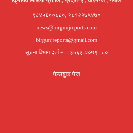
क्रिषिव मिडिया प्रा.लि., प्रदेश-२ , वीरगन्ज , नेपाल
९८४५६००८८०, ९८१२२७५४७०
news@birgunjreports.com
birgunjreports@gmail.com
सूचना विभाग दर्ता नं.:- ३५६३-२०७९।८०
फेसबुक पेज