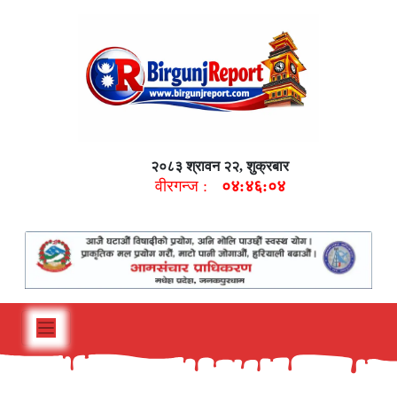
२०८३ श्रावन २२, शुक्रबार
वीरगन्ज :
०४:४६:०५