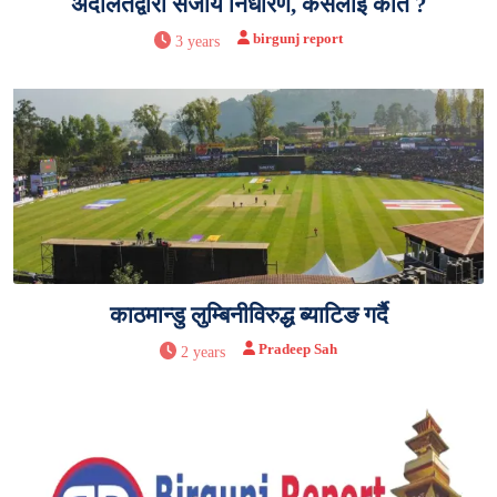
अदालतद्वारा सजाय निर्धारण, कसलाई कति ?
birgunj report
3 years
काठमान्डु लुम्बिनीविरुद्ध ब्याटिङ गर्दै
Pradeep Sah
2 years