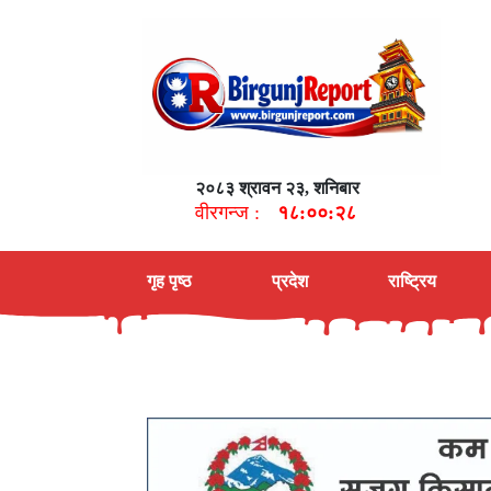
२०८३ श्रावन २३, शनिबार
वीरगन्ज :
१८:००:२९
गृह पृष्ठ
प्रदेश
राष्ट्रिय