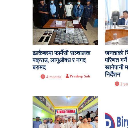
ढल्केबरमा फार्मेसी सञ्चालक
जनताकाे न
पक्राउ, लागूऔषध र नगद
परिणत गर्ने
बरामद
खानेपानी म
निर्देशन
Pradeep Sah
4 months
2 ye