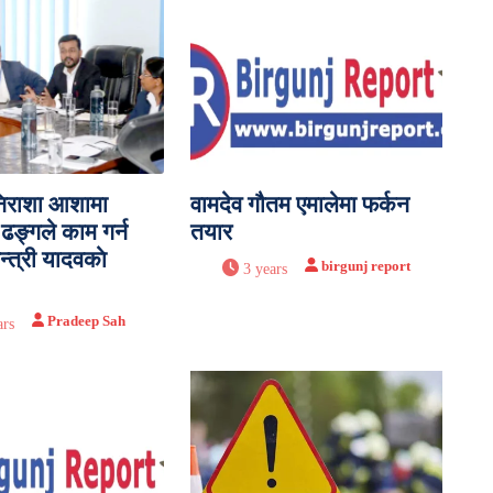
िराशा आशामा
वामदेव गौतम एमालेमा फर्कन
 ढङ्गले काम गर्न
तयार
न्त्री यादवकाे
birgunj report
3 years
Pradeep Sah
ars