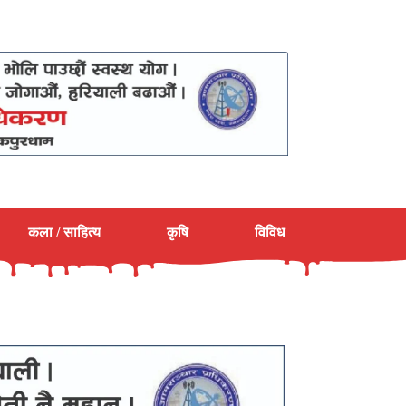
कला / साहित्य
कृषि
विविध