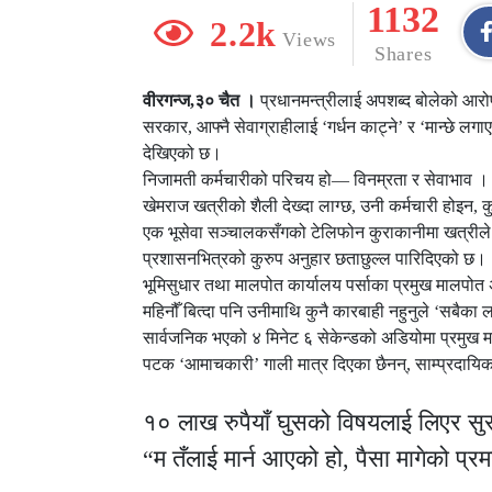
1132
2.2k
Views
Shares
वीरगन्ज,३० चैत ।
प्रधानमन्त्रीलाई अपशब्द बोलेको आरो
सरकार, आफ्नै सेवाग्राहीलाई ‘गर्धन काट्ने’ र ‘मान्छे लग
देखिएको छ।
निजामती कर्मचारीको परिचय हो— विनम्रता र सेवाभाव । 
खेमराज खत्रीको शैली देख्दा लाग्छ, उनी कर्मचारी होइन, 
एक भूसेवा सञ्चालकसँगको टेलिफोन कुराकानीमा खत्रील
प्रशासनभित्रको कुरुप अनुहार छताछुल्ल पारिदिएको छ।
भूमिसुधार तथा मालपोत कार्यालय पर्साका प्रमुख मालपो
महिनौँ बित्दा पनि उनीमाथि कुनै कारबाही नहुनुले ‘सबैका 
सार्वजनिक भएको ४ मिनेट ६ सेकेन्डको अडियोमा प्रमुख
पटक ‘आमाचकारी’ गाली मात्र दिएका छैनन्, साम्प्रदायिक स
१० लाख रुपैयाँ घुसको विषयलाई लिएर सु
“म तँलाई मार्न आएको हो, पैसा मागेको प्रम