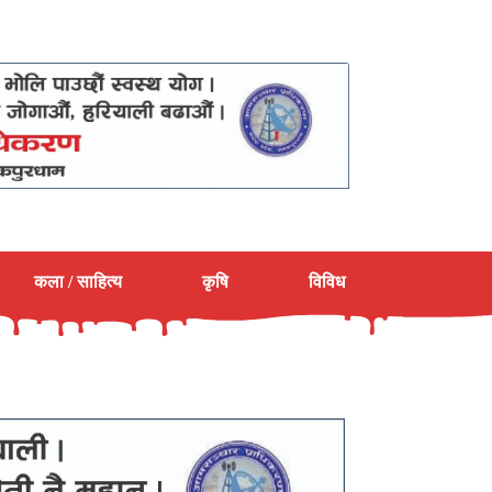
कला / साहित्य
कृषि
विविध