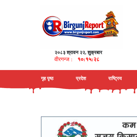
२०८३ श्रावन २२, शुक्रबार
वीरगन्ज :
१०:१५:२९
गृह पृष्ठ
प्रदेश
राष्ट्रिय