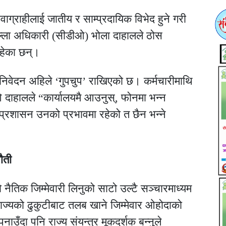
वाग्राहीलाई जातीय र साम्प्रदायिक विभेद हुने गरी
जिल्ला अधिकारी (सीडीओ) भोला दाहालले ठोस
रहेका छन्।
िवेदन अहिले ‘गुपचुप’ राखिएको छ। कर्मचारीमाथि
डीओ दाहालले “कार्यालयमै आउनुस्, फोनमा भन्न
झैँ प्रशासन उनको प्रभावमा रहेको त छैन भन्ने
ौती
ैतिक जिम्मेवारी लिनुको साटो उल्टै सञ्चारमाध्यम
ाज्यको ढुकुटीबाट तलब खाने जिम्मेवार ओहोदाको
पनाउँदा पनि राज्य संयन्त्र मूकदर्शक बन्नुले