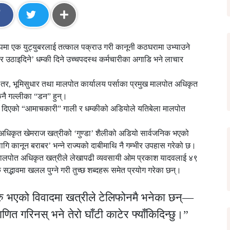
पमा एक युट्युबरलाई तत्काल पक्राउ गरी कानूनी कठघरामा उभ्याउने
ाएर उठाइदिने’ धम्की दिने उच्चपदस्थ कर्मचारीका अगाडि भने लाचार
तर, भूमिसुधार तथा मालपोत कार्यालय पर्साका प्रमुख मालपोत अधिकृत
कुनै गल्लीका “डन” हुन्।
े दिएको “आमाचकारी” गाली र धम्कीको अडियोले यतिबेला मालपोत
त अधिकृत खेमराज खत्रीको ‘गुण्डा’ शैलीको अडियो सार्वजनिक भएको
लागि कानून बराबर’ भन्ने राज्यको दाबीमाथि नै गम्भीर उपहास गरेको छ।
 मालपोत अधिकृत खत्रीले लेखापढी व्यवसायी ओम प्रकाश यादवलाई ४९
द्भावमा खलल पुग्ने गरी तुच्छ शब्दहरू समेत प्रयोग गरेका छन्।
रु भएको विवादमा खत्रीले टेलिफोनमै भनेका छन्—
ाणित गरिनस् भने तेरो घाँटी काटेर फ्याँकिदिन्छु।”