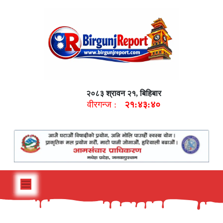
२०८३ श्रावन २१, बिहिबार
वीरगन्ज :
२१:४३:४१