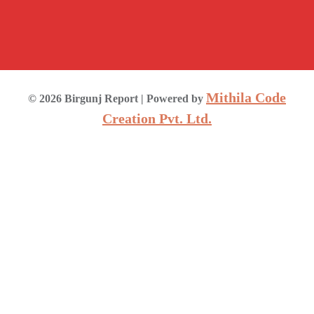
Mithila Code
©
2026
Birgunj Report
| Powered by
Creation Pvt. Ltd.