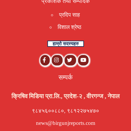
प्रकाशक तथा संम्पादक
प्रदिप साह
विशाल श्रेष्ठ
हाम्रो सदस्यहरु
सम्पर्क
क्रिषिव मिडिया प्रा.लि., प्रदेश-२ , वीरगन्ज , नेपाल
९८४५६००८८०, ९८१२२७५४७०
news@birgunjreports.com