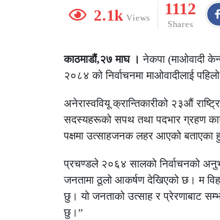
1112
2.1k
Views
Shares
काठमाडौं,२७ माघ ।
नेकपा (माओवादी केन्द
२०८४ को निर्वाचनमा माओवादीलाई पहिलो 
अनेरास्ववियू क्रान्तिकारीको २३औं राष्ट्
सदस्यहरूको सपथ तथा पदभार ग्रहण कार्य
पक्षमा उत्साहजनक लहर आएको बताएका ह
प्रचण्डले २०६४ सालको निर्वाचनको अनुभव
जनतामा ठूलो आकर्षण देखिएको छ। म विह
छु। यो जनताको उत्साह र प्रेरणाबाट सम
छु।”