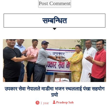
सम्बन्धित
उपकार सेवा नेपालले माडीमा भजन स्थललाई पंखा सहयोग
गर्‍यो
Pradeep Sah
1 year