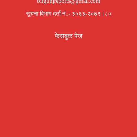
birgunjreports@gmail.com
सूचना विभाग दर्ता नं.:- ३५६३-२०७९।८०
फेसबुक पेज