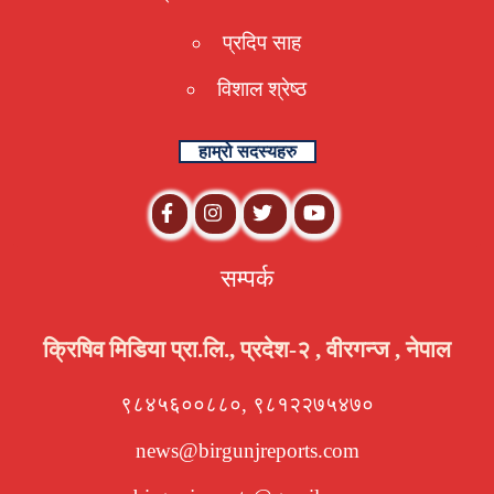
प्रदिप साह
विशाल श्रेष्ठ
हाम्रो सदस्यहरु
सम्पर्क
क्रिषिव मिडिया प्रा.लि., प्रदेश-२ , वीरगन्ज , नेपाल
९८४५६००८८०, ९८१२२७५४७०
news@birgunjreports.com