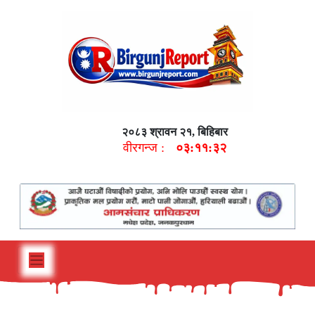
२०८३ श्रावन २१, बिहिबार
वीरगन्ज :
०३:११:३३