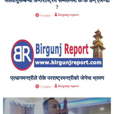
जलवायुसम्बन्धी अन्तर्राष्ट्रिय सम्मेलनमा के-के छन् एजेण्डा
?
birgunj report
4 years
प्रधानमन्त्रीले रोके परराष्ट्रमन्त्रीको जेनेभा भ्रमण
birgunj report
3 years