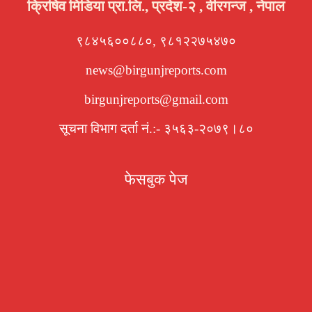
क्रिषिव मिडिया प्रा.लि., प्रदेश-२ , वीरगन्ज , नेपाल
९८४५६००८८०, ९८१२२७५४७०
news@birgunjreports.com
birgunjreports@gmail.com
सूचना विभाग दर्ता नं.:- ३५६३-२०७९।८०
फेसबुक पेज