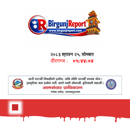
२०८३ श्रावन २५, सोमबार
वीरगन्ज :
०५:४४:०५