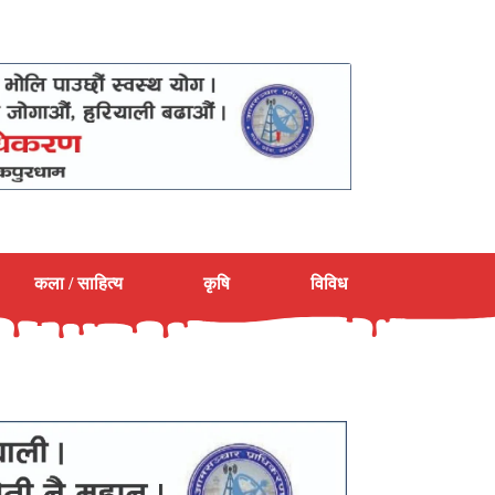
कला / साहित्य
कृषि
विविध