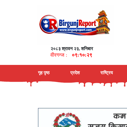
२०८३ श्रावन २३, शनिबार
वीरगन्ज :
०९:१०:३०
गृह पृष्ठ
प्रदेश
राष्ट्रिय