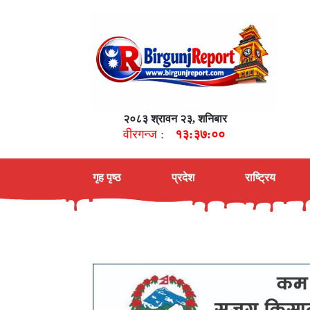
२०८३ श्रावन २३, शनिबार
वीरगन्ज :
१३:३७:०१
गृह पृष्ठ
प्रदेश
राष्ट्रिय