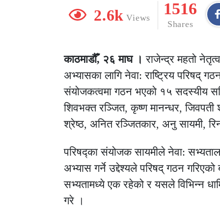
1516
2.6k
Views
Shares
काठमाडौँ, २६ माघ ।
राजेन्द्र महतो नेतृत्
अभ्यासका लागि नेवा: राष्ट्रिय परिषद् ग
संयोजकत्वमा गठन भएको १५ सदस्यीय सचिवाल
शिवभक्त रञ्जित, कृष्ण मानन्धर, जिवपती श्रे
श्रेष्ठ, अनित रञ्जितकार, अनु सायमी, रिन
परिषद्का संयोजक सायमीले नेवा: सभ्यता
अभ्यास गर्ने उद्देश्यले परिषद् गठन गरिएक
सभ्यतामध्ये एक रहेको र यसले विभिन्न धार
गरे ।