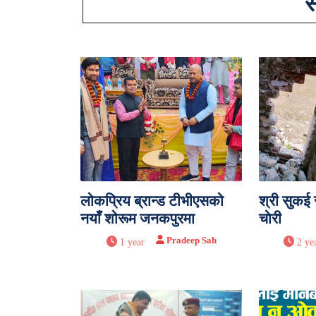
स
लोकप्रिय ब्रान्ड टीभीएसको
श्री सुकई 
नयाँ शोरूम जनकपुरमा
चाेरी
Pradeep Sah
1 year
2 ye