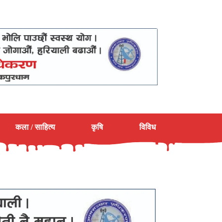
कला / साहित्य
कृषि
विविध