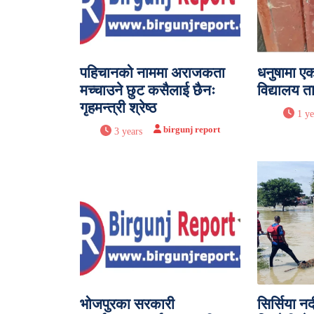
पहिचानको नाममा अराजकता
धनुषामा ए
मच्चाउने छुट कसैलाई छैनः
विद्यालय त
गृहमन्त्री श्रेष्ठ
1 ye
birgunj report
3 years
भोजपुरका सरकारी
सिर्सिया न