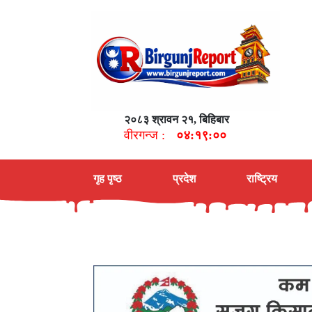
२०८३ श्रावन २१, बिहिबार
वीरगन्ज :
०४:१९:०१
गृह पृष्ठ
प्रदेश
राष्ट्रिय