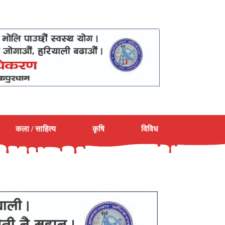
कला / साहित्य
कृषि
विविध