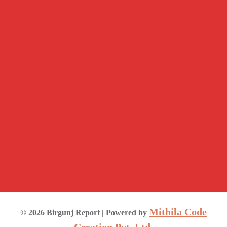
Mithila Code
©
2026
Birgunj Report
| Powered by
Creation Pvt. Ltd.