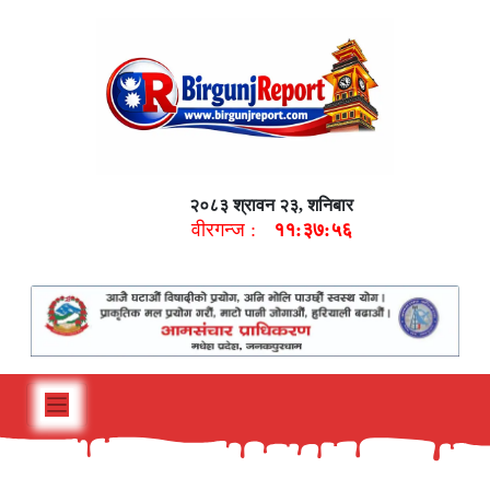
२०८३ श्रावन २३, शनिबार
वीरगन्ज :
११:३७:५७