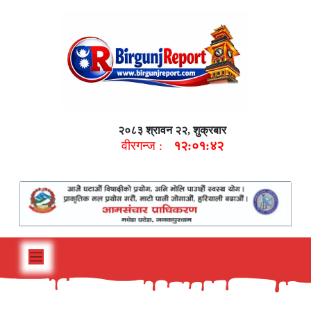
२०८३ श्रावन २२, शुक्रबार
वीरगन्ज :
१२:०१:४३