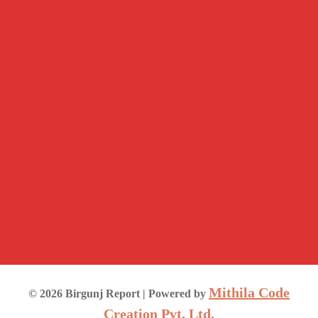
Mithila Code
©
2026
Birgunj Report
| Powered by
Creation Pvt. Ltd.