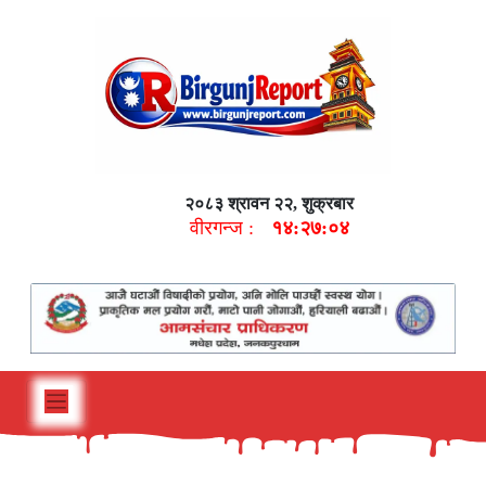
२०८३ श्रावन २२, शुक्रबार
वीरगन्ज :
१४:२७:०५