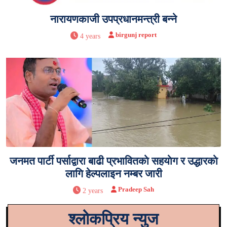
नारायणकाजी उपप्रधानमन्त्री बन्ने
birgunj report
4 years
जनमत पार्टी पर्साद्वारा बाढी प्रभावितकाे सहयाेग र उद्धारकाे
लागि हेल्पलाइन नम्बर जारी
Pradeep Sah
2 years
श्लोकप्रिय न्युज