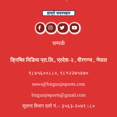
हाम्रो सदस्यहरु
सम्पर्क
क्रिषिव मिडिया प्रा.लि., प्रदेश-२ , वीरगन्ज , नेपाल
९८४५६००८८०, ९८१२२७५४७०
news@birgunjreports.com
birgunjreports@gmail.com
सूचना विभाग दर्ता नं.:- ३५६३-२०७९।८०