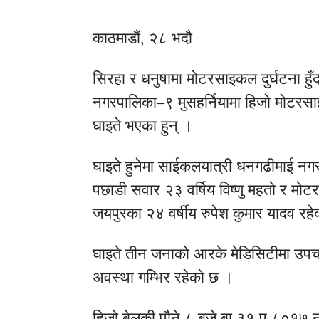
काठमाडौं, २८ भदौ
सिरहा र धनुषामा मोटरसाइकल दुर्घटना ह
नगरपालिका–९ मुसहर्नियामा हिजो मोटरस
घाइते भएका हुन् ।
घाइते हुनेमा साईकलयात्री धनगढीमाई न
पछाडी सवार २३ वर्षिय विष्णु महतो र
जयपुरका २४ वर्षीय रुपेश कुमार यादव रह
घाइते तीन जनाको आरके मेडिसिटीमा उपच
अवस्था गम्भिर रहेको छ ।
हिजो बेलुकी पौने ८ बजे बा ३१ प ८०१७