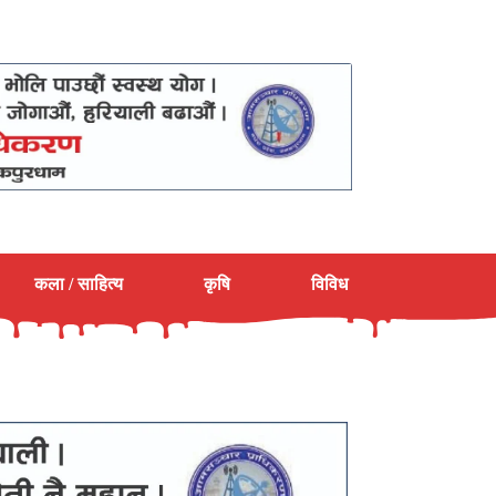
कला / साहित्य
कृषि
विविध