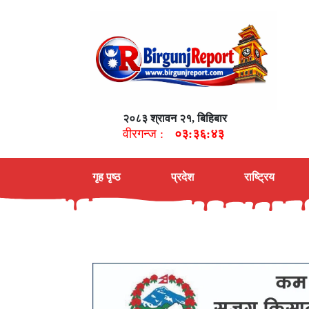
२०८३ श्रावन २१, बिहिबार
वीरगन्ज :
०३:३६:४४
गृह पृष्ठ
प्रदेश
राष्ट्रिय