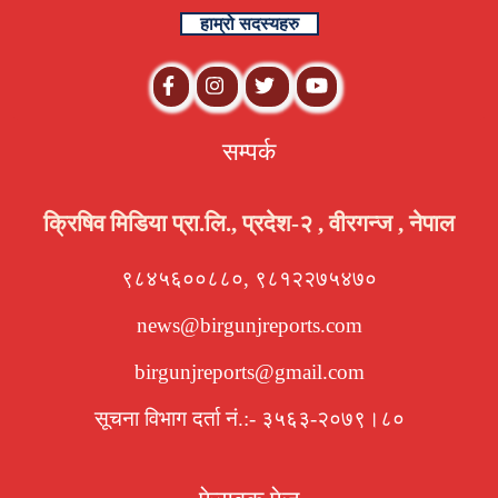
हाम्रो सदस्यहरु
सम्पर्क
क्रिषिव मिडिया प्रा.लि., प्रदेश-२ , वीरगन्ज , नेपाल
९८४५६००८८०, ९८१२२७५४७०
news@birgunjreports.com
birgunjreports@gmail.com
सूचना विभाग दर्ता नं.:- ३५६३-२०७९।८०