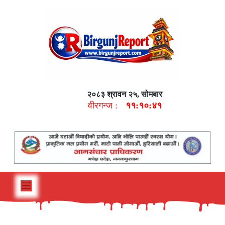
२०८३ श्रावन २५, सोमबार
वीरगन्ज :
११:१०:४२