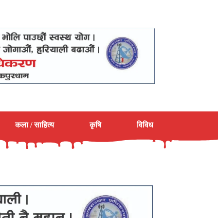
कला / साहित्य
कृषि
विविध