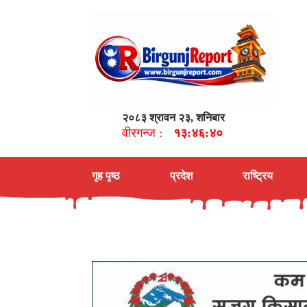
२०८३ श्रावन २३, शनिबार
वीरगन्ज :
१३:४६:४१
गृह पृष्ठ
प्रदेश
राष्ट्रिय