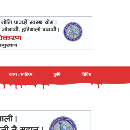
कला / साहित्य
कृषि
विविध