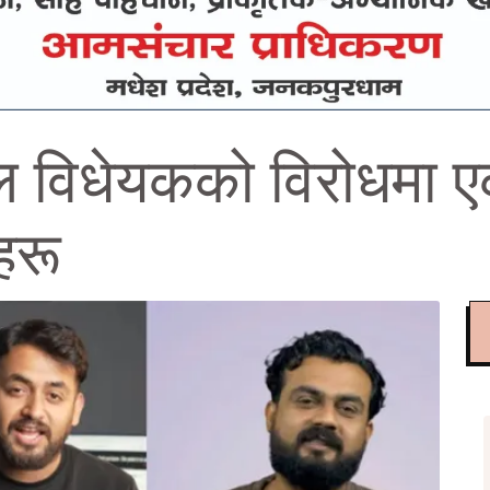
 विधेयकको विरोधमा ए
हरू