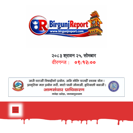
२०८३ श्रावन २५, सोमबार
वीरगन्ज :
०९:१२:०१