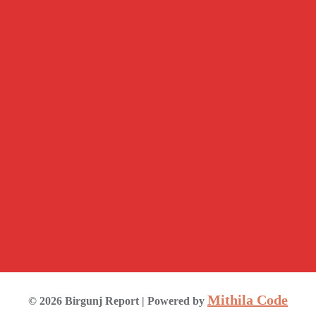
Mithila Code
©
2026
Birgunj Report
| Powered by