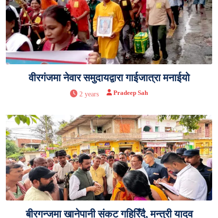
वीरगंजमा नेवार समुदायद्वारा गाईजात्रा मनाईयो
Pradeep Sah
2 years
बीरगन्जमा खानेपानी संकट गहिरिँदै, मन्त्री यादव