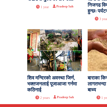
निजगढ विमा
Pradeep Sah
1 year
हुन्छः पर्य
3 yea
शिव मन्दिरको अवस्था जिर्ण,
बाराका कि
भक्तजनलाई पूजाआजा गर्नमा
लागतभन्दा 
कठिनाई
बाध्य
Pradeep Sah
2 years
1 ye