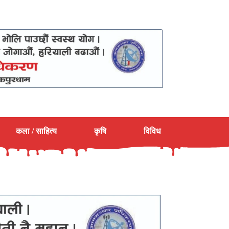
कला / साहित्य
कृषि
विविध