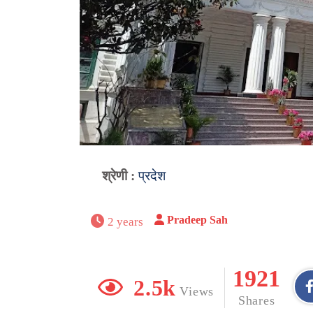
श्रेणी :
प्रदेश
Pradeep Sah
2 years
1921
2.5k
Views
Shares