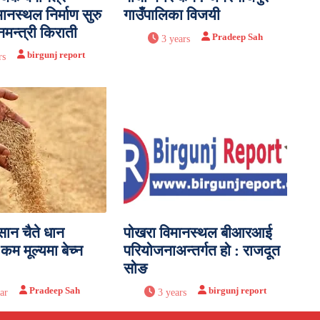
नस्थल निर्माण सुरु
गाउँपालिका विजयी
टनमन्त्री किराती
Pradeep Sah
3 years
birgunj report
rs
सान चैते धान
पोखरा विमानस्थल बीआरआई
कम मूल्यमा बेच्न
परियोजनाअन्तर्गत हो : राजदूत
सोङ
Pradeep Sah
birgunj report
ar
3 years