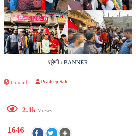
श्रेणी :
BANNER
Pradeep Sah
6 months
2.1k
Views
1646