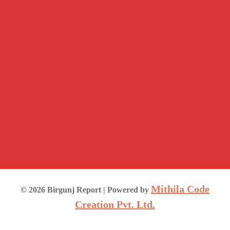
Mithila Code
©
2026
Birgunj Report
| Powered by
Creation Pvt. Ltd.