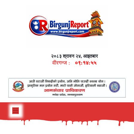
२०८३ श्रावन २४, आइतबार
वीरगन्ज :
०९:१४:५६