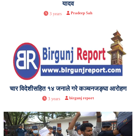
यादव
Pradeep Sah
3 years
चार विदेशीसहित १४ जनाले गरे कञ्चनजङ्घा आरोहण
birgunj report
3 years