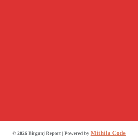
Mithila Code
©
2026
Birgunj Report
| Powered by