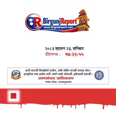
२०८३ श्रावन २३, शनिबार
वीरगन्ज :
१७:२२:५६