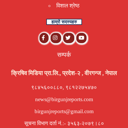
विशाल श्रेष्ठ
हाम्रो सदस्यहरु
सम्पर्क
क्रिषिव मिडिया प्रा.लि., प्रदेश-२ , वीरगन्ज , नेपाल
९८४५६००८८०, ९८१२२७५४७०
news@birgunjreports.com
birgunjreports@gmail.com
सूचना विभाग दर्ता नं.:- ३५६३-२०७९।८०