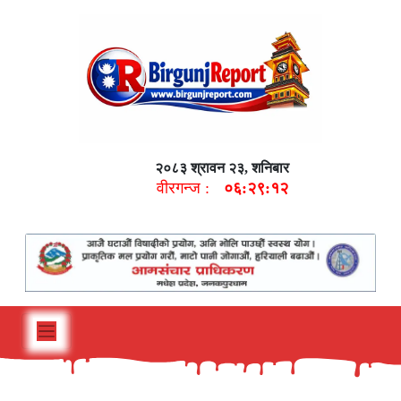
२०८३ श्रावन २३, शनिबार
वीरगन्ज :
०६:२९:१३