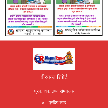
वीरगन्ज रिपोर्ट
प्रकाशक तथा संम्पादक
प्रदिप साह