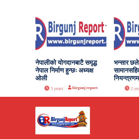
नेपालीको योगदानबाटै समृद्ध
भन्सार छले
नेपाल निर्माण हुन्छः अध्यक्ष
सामानसहि
ओली
नियन्त्रणम
birgunj report
3 years
2 ye