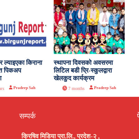
र ल्याइएका किराना
स्थापना दिवसको अवसरमा
त पिकअप
लिटिल बडी प्रि-स्कुलद्वारा
ा
खेलकुद कार्यक्रम
Pradeep Sah
Pradeep Sah
ars
7 months
सम्पर्क
क्रिषिव मिडिया प्रा.लि., प्रदेश-२ ,