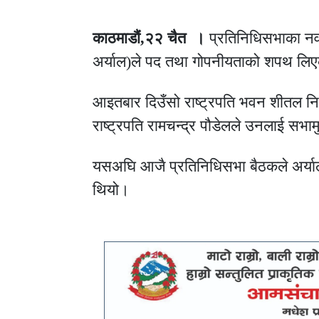
काठमाडौं,२२ चैत ।
प्रतिनिधिसभाका नव
अर्याल)
ले पद तथा गोपनीयताको शपथ लि
आइतबार दिउँसो राष्ट्रपति भवन शीतल न
राष्ट्रपति
रामचन्द्र पौडेल
ले उनलाई सभाम
यसअघि आजै प्रतिनिधिसभा बैठकले अर्या
थियो।