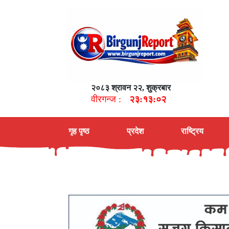
२०८३ श्रावन २२, शुक्रबार
वीरगन्ज :
२३:१३:०३
गृह पृष्ठ
प्रदेश
राष्ट्रिय