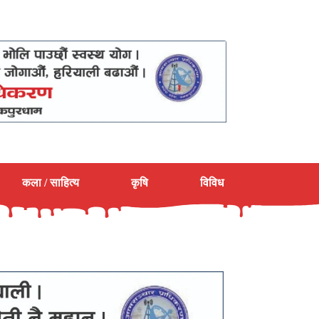
कला / साहित्य
कृषि
विविध